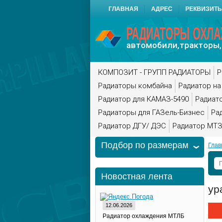
ГЛАВНАЯ
АДРЕС
РЕКВИЗИТ
РАДИАТОРЫ ОХЛ
автомобили,тракторы,
КОМПОЗИТ - ГРУПП РАДИАТОРЫ
Р
Радиаторы комбайна
Радиатор на
Радиатор для КАМАЗ-5490
Радиат
Радиаторы для ГАЗель-Бизнес
Ра
Радиатор ДГУ/ ДЭС
Радиатор МТЗ
Подбор по размерам
Глав
Новостная лента
ур
12.06.2026
Радиатор охлаждения МТЛБ