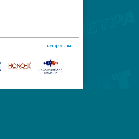
смотреть все
К-744
Megagroup.ru