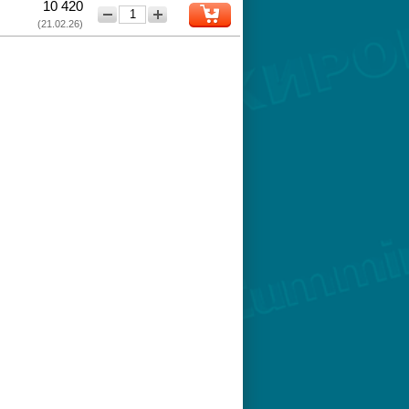
10 420
−
+
(21.02.26)