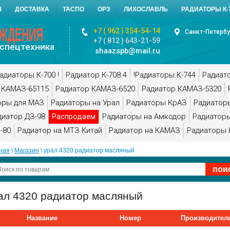
Ы
ДОСТАВКА
ТАСПО
ОРЗ
ЛИХОСЛАВЛЬ
РАДИАТОРЫ К-7
АЖДЕНИЯ
+7 ( 962 ) 354-54-14
Санкт-Петербу
+7 ( 812 ) 643-21-59
спецтехника
shaazspb@mail.ru
адиаторы К-700 !
Радиатор К-708.4
!Радиаторы К-744
Радиат
 КАМАЗ-65115
Радиатор КАМАЗ-6520
Радиатор КАМАЗ-5320
оры для МАЗ
Радиаторы на Урал
Радиаторы КрАЗ
Радиатор
диатор ДЗ-98
Распродаем
Радиаторы на Амкодор
Радиаторы
-80
Радиатор на МТЗ Китай
Радиатор на КАМАЗ
Радиаторы 
ная
 \ 
Магазин
 \ урал 4320 радиатор масляный
ал 4320 радиатор масляный
Название
Номер
Производител