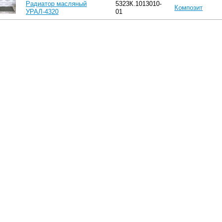
Радиатор масляный
5323К.1013010-
Композит
УРАЛ-4320
01