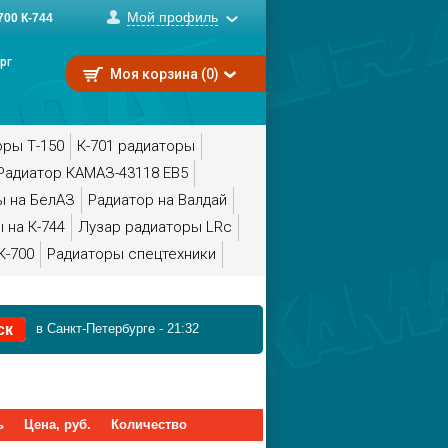
Мой профиль
00 К-744
рг
Моя корзина (0)
оры Т-150
К-701 радиаторы
Радиатор КАМАЗ-43118 ЕВ5
ы на БелАЗ
Радиатор на Валдай
 на К-744
Лузар радиаторы LRc
К-700
Радиаторы спецтехники
в Санкт-Петербурге
-
21:32
ь
Цена, руб.
Количество