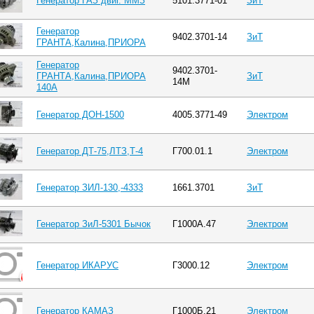
Генератор ГАЗ двиг. ММЗ
5101.3771-01
ЗиТ
Генератор
9402.3701-14
ЗиТ
ГРАНТА,Калина,ПРИОРА
Генератор
9402.3701-
ГРАНТА,Калина,ПРИОРА
ЗиТ
14М
140А
Генератор ДОН-1500
4005.3771-49
Электром
Генератор ДТ-75,ЛТЗ,Т-4
Г700.01.1
Электром
Генератор ЗИЛ-130,-4333
1661.3701
ЗиТ
Генератор ЗиЛ-5301 Бычок
Г1000А.47
Электром
Генератор ИКАРУС
Г3000.12
Электром
Генератор КАМАЗ
Г1000Б.21
Электром