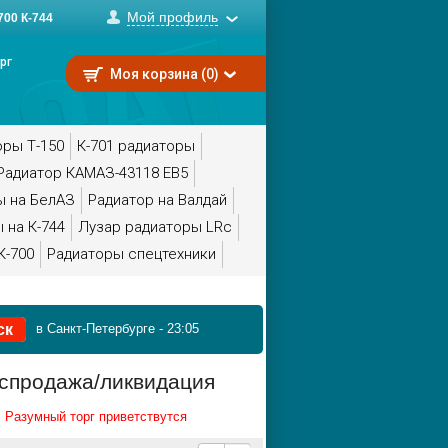
Мой профиль
00 К-744
рг
Моя корзина (0)
оры Т-150
К-701 радиаторы
Радиатор КАМАЗ-43118 ЕВ5
ы на БелАЗ
Радиатор на Валдай
 на К-744
Лузар радиаторы LRc
К-700
Радиаторы спецтехники
в Санкт-Петербурге
-
23:05
спродажа/ликвидация
!
Разумный торг приветствутся