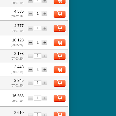
(09.07.19)
4 585
−
+
(09.07.19)
4 777
−
+
(24.07.19)
10 123
−
+
(23.05.26)
2 193
−
+
(07.03.20)
3 443
−
+
(09.07.19)
2 845
−
+
(07.02.20)
16 983
−
+
(09.07.19)
2 610
−
+