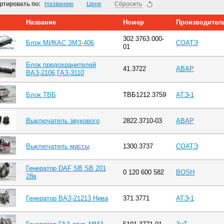
ртировать по:
Названию
Цене
Сбросить
Название
Номер
Производител
302.3763.000-
Блок МИКАС ЗМЗ-406
СОАТЭ
01
Блок предохранителей
41.3722
АВАР
ВАЗ-2106,ГАЗ-3110
Блок ТВБ
ТВБ1212.3759
АТЭ-1
Выключатель звукового
2822.3710-03
АВАР
Выключатель массы
1300.3737
СОАТЭ
Генератор DAF SB SB 201
0 120 600 582
BOSH
28в
Генератор ВАЗ-21213 Нива
371.3771
АТЭ-1