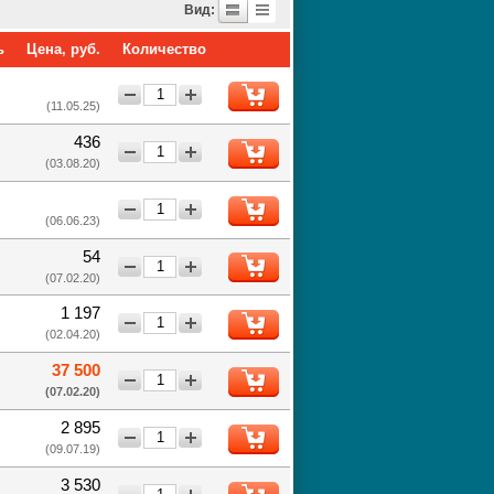
Вид:
ь
Цена, руб.
Количество
−
+
(11.05.25)
436
−
+
(03.08.20)
−
+
(06.06.23)
54
−
+
(07.02.20)
1 197
−
+
(02.04.20)
37 500
−
+
(07.02.20)
2 895
−
+
(09.07.19)
3 530
−
+