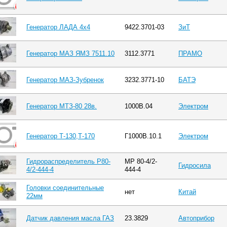
Генератор ЛАДА 4х4
9422.3701-03
ЗиТ
Генератор МАЗ ЯМЗ 7511.10
3112.3771
ПРАМО
Генератор МАЗ-Зубренок
3232.3771-10
БАТЭ
Генератор МТЗ-80 28в.
1000В.04
Электром
Генератор Т-130,Т-170
Г1000В.10.1
Электром
Гидрораспределитель Р80-
МР 80-4/2-
Гидросила
4/2-444-4
444-4
Головки соединительные
нет
Китай
22мм
Датчик давления масла ГАЗ
23.3829
Автоприбор