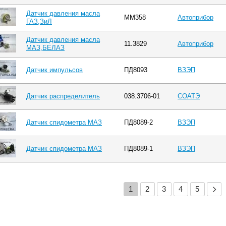
Датчик давления масла
ММ358
Автоприбор
ГАЗ,ЗиЛ
Датчик давления масла
11.3829
Автоприбор
МАЗ,БЕЛАЗ
Датчик импульсов
ПД8093
ВЗЭП
Датчик распределитель
038.3706-01
СОАТЭ
Датчик спидометра МАЗ
ПД8089-2
ВЗЭП
Датчик спидометра МАЗ
ПД8089-1
ВЗЭП
1
2
3
4
5