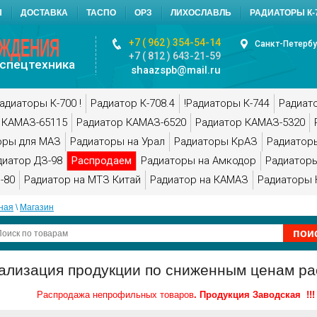
Ы
ДОСТАВКА
ТАСПО
ОРЗ
ЛИХОСЛАВЛЬ
РАДИАТОРЫ К-7
АЖДЕНИЯ
+7 ( 962 ) 354-54-14
Санкт-Петербу
+7 ( 812 ) 643-21-59
спецтехника
shaazspb@mail.ru
адиаторы К-700 !
Радиатор К-708.4
!Радиаторы К-744
Радиат
 КАМАЗ-65115
Радиатор КАМАЗ-6520
Радиатор КАМАЗ-5320
оры для МАЗ
Радиаторы на Урал
Радиаторы КрАЗ
Радиатор
диатор ДЗ-98
Распродаем
Радиаторы на Амкодор
Радиаторы
-80
Радиатор на МТЗ Китай
Радиатор на КАМАЗ
Радиаторы 
ная
 \ 
Магазин
ализация продукции по сниженным ценам ра
Распродажа непрофильных товаров
. Продукция Заводская !!