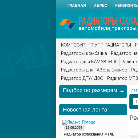
ГЛАВНАЯ
АДРЕС
РЕКВИЗИТ
РАДИАТОРЫ ОХЛ
автомобили,тракторы,
КОМПОЗИТ - ГРУПП РАДИАТОРЫ
Р
Радиаторы комбайна
Радиатор на
Радиатор для КАМАЗ-5490
Радиат
Радиаторы для ГАЗель-Бизнес
Ра
Радиатор ДГУ/ ДЭС
Радиатор МТЗ
Подбор по размерам
Глав
Новостная лента
Ре
12.06.2026
Радиатор охлаждения МТЛБ