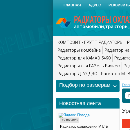
ГЛАВНАЯ
АДРЕС
РЕКВИЗИТ
РАДИАТОРЫ ОХЛ
автомобили,тракторы,
КОМПОЗИТ - ГРУПП РАДИАТОРЫ
Р
Радиаторы комбайна
Радиатор на
Радиатор для КАМАЗ-5490
Радиат
Радиаторы для ГАЗель-Бизнес
Ра
Радиатор ДГУ/ ДЭС
Радиатор МТЗ
Подбор по размерам
Глав
Новостная лента
Ур
12.06.2026
Радиатор охлаждения МТЛБ