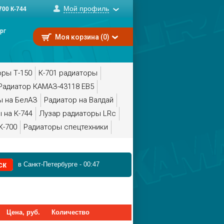
Мой профиль
00 К-744
рг
Моя корзина (0)
оры Т-150
К-701 радиаторы
Радиатор КАМАЗ-43118 ЕВ5
ы на БелАЗ
Радиатор на Валдай
 на К-744
Лузар радиаторы LRc
К-700
Радиаторы спецтехники
в Санкт-Петербурге
-
00:47
Цена, руб.
Количество