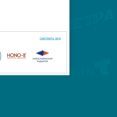
смотреть все
К-744
Megagroup.ru