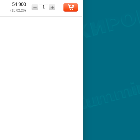
54 900
−
+
(15.02.26)