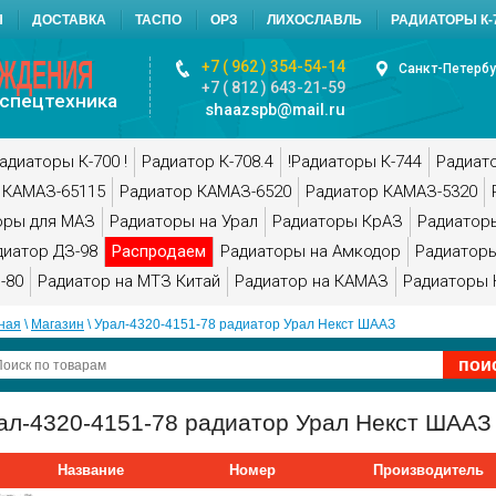
Ы
ДОСТАВКА
ТАСПО
ОРЗ
ЛИХОСЛАВЛЬ
РАДИАТОРЫ К-7
АЖДЕНИЯ
+7 ( 962 ) 354-54-14
Санкт-Петербу
+7 ( 812 ) 643-21-59
спецтехника
shaazspb@mail.ru
адиаторы К-700 !
Радиатор К-708.4
!Радиаторы К-744
Радиат
 КАМАЗ-65115
Радиатор КАМАЗ-6520
Радиатор КАМАЗ-5320
оры для МАЗ
Радиаторы на Урал
Радиаторы КрАЗ
Радиатор
диатор ДЗ-98
Распродаем
Радиаторы на Амкодор
Радиаторы
-80
Радиатор на МТЗ Китай
Радиатор на КАМАЗ
Радиаторы 
ная
 \ 
Магазин
 \ Урал-4320-4151-78 радиатор Урал Некст ШААЗ
ал-4320-4151-78 радиатор Урал Некст ШААЗ
Название
Номер
Производитель