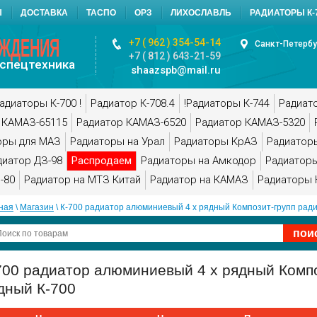
Ы
ДОСТАВКА
ТАСПО
ОРЗ
ЛИХОСЛАВЛЬ
РАДИАТОРЫ К-7
АЖДЕНИЯ
+7 ( 962 ) 354-54-14
Санкт-Петербу
+7 ( 812 ) 643-21-59
спецтехника
shaazspb@mail.ru
адиаторы К-700 !
Радиатор К-708.4
!Радиаторы К-744
Радиат
 КАМАЗ-65115
Радиатор КАМАЗ-6520
Радиатор КАМАЗ-5320
оры для МАЗ
Радиаторы на Урал
Радиаторы КрАЗ
Радиатор
диатор ДЗ-98
Распродаем
Радиаторы на Амкодор
Радиаторы
-80
Радиатор на МТЗ Китай
Радиатор на КАМАЗ
Радиаторы 
ная
 \ 
Магазин
 \ К-700 радиатор алюминиевый 4 х рядный Композит-групп рад
700 радиатор алюминиевый 4 х рядный Компо
дный К-700