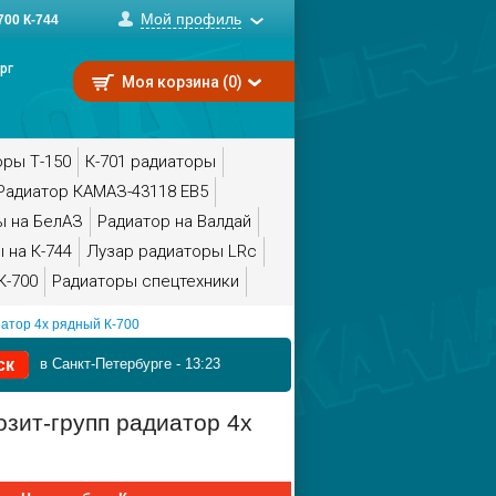
Мой профиль
00 К-744
рг
Моя корзина (0)
оры Т-150
К-701 радиаторы
Радиатор КАМАЗ-43118 ЕВ5
ы на БелАЗ
Радиатор на Валдай
 на К-744
Лузар радиаторы LRc
К-700
Радиаторы спецтехники
иатор 4х рядный К-700
в Санкт-Петербурге
-
13:23
зит-групп радиатор 4х