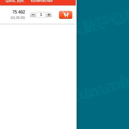
Цена, руб.
Количество
75 482
−
+
(01.05.26)