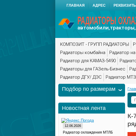
ГЛАВНАЯ
АДРЕС
РЕКВИЗИТ
РАДИАТОРЫ ОХЛ
автомобили,тракторы,
КОМПОЗИТ - ГРУПП РАДИАТОРЫ
Р
Радиаторы комбайна
Радиатор на
Радиатор для КАМАЗ-5490
Радиат
Радиаторы для ГАЗель-Бизнес
Ра
Радиатор ДГУ/ ДЭС
Радиатор МТЗ
Подбор по размерам
Глав
Новостная лента
К-
ря
12.06.2026
Радиатор охлаждения МТЛБ