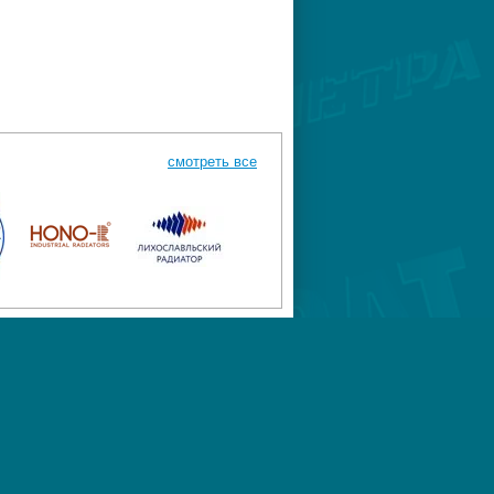
смотреть все
К-744
Megagroup.ru