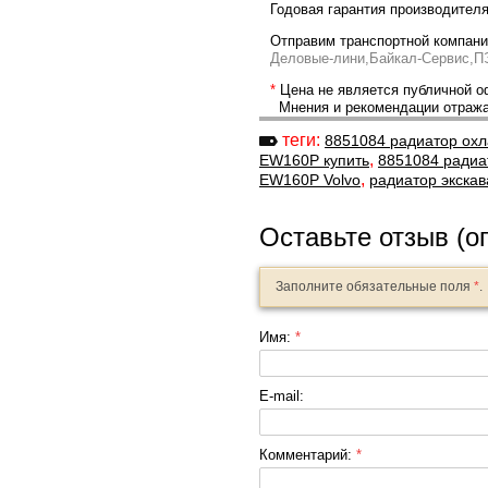
Годовая гарантия производител
Отправим транспортной компание
Деловые-лини,Байкал-Сервис,П
*
Цена не является публичной оф
Мнения и рекомендации отражаю
теги:
8851084 радиатор ох
,
EW160P купить
8851084 радиа
,
EW160P Volvo
радиатор экска
Оставьте отзыв (о
Заполните обязательные поля
*
.
Имя:
*
E-mail:
Комментарий:
*